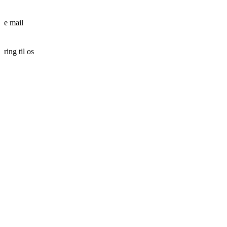
37427683
e mail
info@gade-krydset.dk
ring til os
24 63 80 67