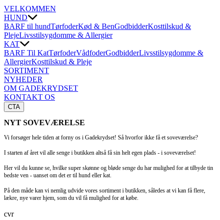
VELKOMMEN
HUND
BARF til hund
Tørfoder
Kød & Ben
Godbidder
Kosttilskud &
Pleje
Livsstilsygdomme & Allergier
KAT
BARF Til Kat
Tørfoder
Vådfoder
Godbidder
Livsstilsygdomme &
Allergier
Kosttilskud & Pleje
SORTIMENT
NYHEDER
OM GADEKRYDSET
KONTAKT OS
CTA
NYT SOVEVÆRELSE
Vi forsøger hele tiden at forny os i Gadekrydset! Så hvorfor ikke få et soveværelse?
I starten af året vil alle senge i butikken altså få sin helt egen plads - i soveværelset!
Her vil du kunne se, hvilke super skønne og bløde senge du har mulighed for at tilbyde tin
bedste ven - uanset om det er til hund eller kat.
På den måde kan vi nemlig udvide vores sortiment i butikken, således at vi kan få flere,
lækre, nye varer hjem, som du vil få mulighed for at købe.
cvr