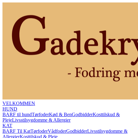
VELKOMMEN
HUND
BARF til hund
Tørfoder
Kød & Ben
Godbidder
Kosttilskud &
Pleje
Livsstilsygdomme & Allergier
KAT
BARF Til Kat
Tørfoder
Vådfoder
Godbidder
Livsstilsygdomme &
Allergier
Kosttilskud & Pleje