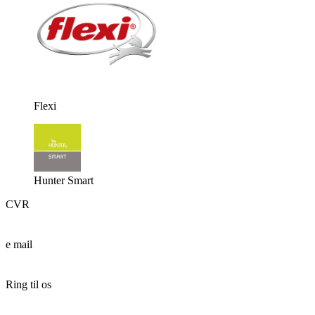
Flexi
Hunter Smart
CVR
37427683
e mail
info@gade-krydset.dk
Ring til os
24 63 80 67