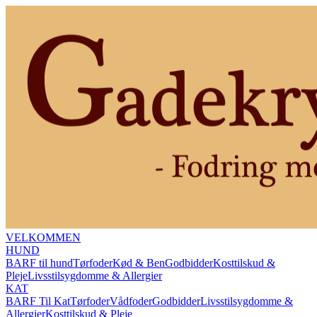
VELKOMMEN
HUND
BARF til hund
Tørfoder
Kød & Ben
Godbidder
Kosttilskud &
Pleje
Livsstilsygdomme & Allergier
KAT
BARF Til Kat
Tørfoder
Vådfoder
Godbidder
Livsstilsygdomme &
Allergier
Kosttilskud & Pleje