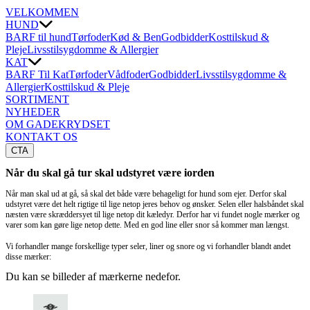
VELKOMMEN
HUND
BARF til hund
Tørfoder
Kød & Ben
Godbidder
Kosttilskud &
Pleje
Livsstilsygdomme & Allergier
KAT
BARF Til Kat
Tørfoder
Vådfoder
Godbidder
Livsstilsygdomme &
Allergier
Kosttilskud & Pleje
SORTIMENT
NYHEDER
OM GADEKRYDSET
KONTAKT OS
CTA
Når du skal gå tur skal udstyret være iorden
Når man skal ud at gå, så skal det både være behageligt for hund som ejer. Derfor skal
udstyret være det helt rigtige til lige netop jeres behov og ønsker. Selen eller halsbåndet skal
næsten være skræddersyet til lige netop dit kæledyr. Derfor har vi fundet nogle mærker og
varer som kan gøre lige netop dette. Med en god line eller snor så kommer man længst.
Vi forhandler mange forskellige typer seler, liner og snore og vi forhandler blandt andet
disse mærker:
​Du kan se billeder af mærkerne nedefor.